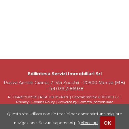
Edilintesa Servizi Immobiliari Srl
Piazza Achille Grandi, 2 (Via Zucchi) - 20900 Monza (MB)
- Tel
039.2186938
P.I.05482700969 | REA MB 1824876 | Capitale sociale € 10.000 i.v. |
Privacy
|
Cookies Policy
|
Powered by Cometa Immobiliare
Questo sito utilizza cookie tecnici per consentirti una migliore
OK
navigazione. Se vuoi saperne di più
clicca qui
.